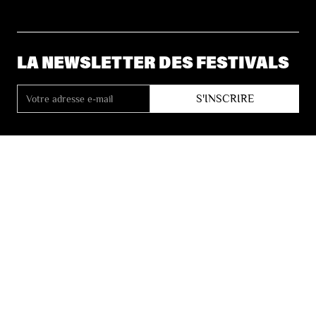
LA NEWSLETTER DES FESTIVALS
© 2026 Les Festivals de Wallonie
Conditions Générales de Vente
Vie Privée
Déclaration d’accessibilité
Site by
Coast