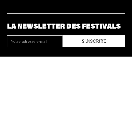
LA NEWSLETTER DES FESTIVALS
© 2026 Les Festivals de Wallonie
Conditions Générales de Vente
Vie Privée
Déclaration d’accessibilité
Site by
Coast