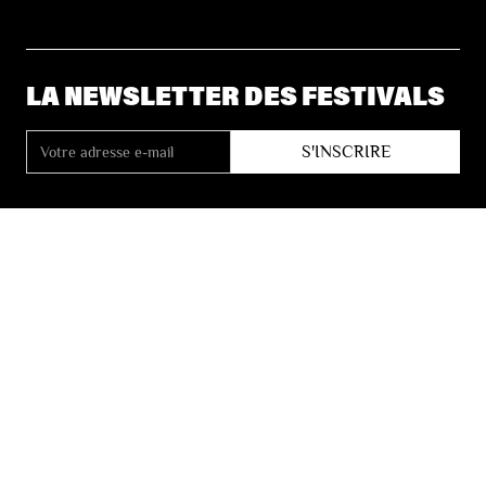
LA NEWSLETTER DES FESTIVALS
© 2026 Les Festivals de Wallonie
Conditions Générales de Vente
Vie Privée
Déclaration d’accessibilité
Site by
Coast