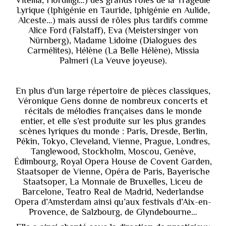
Vitellia, Fiordiligi…) des grands rôles de la Tragédie
Lyrique (Iphigénie en Tauride, Iphigénie en Aulide,
Alceste…) mais aussi de rôles plus tardifs comme
Alice Ford (Falstaff), Eva (Meistersinger von
Nürnberg), Madame Lidoine (Dialogues des
Carmélites), Hélène (La Belle Hélène), Missia
Palmeri (La Veuve joyeuse).
En plus d’un large répertoire de pièces classiques,
Véronique Gens donne de nombreux concerts et
récitals de mélodies françaises dans le monde
entier, et elle s’est produite sur les plus grandes
scènes lyriques du monde : Paris, Dresde, Berlin,
Pékin, Tokyo, Cleveland, Vienne, Prague, Londres,
Tanglewood, Stockholm, Moscou, Genève,
Édimbourg, Royal Opera House de Covent Garden,
Staatsoper de Vienne, Opéra de Paris, Bayerische
Staatsoper, La Monnaie de Bruxelles, Liceu de
Barcelone, Teatro Real de Madrid, Nederlandse
Opera d’Amsterdam ainsi qu’aux festivals d’Aix-en-
Provence, de Salzbourg, de Glyndebourne…