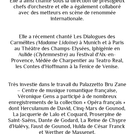
Elle a ainsi chanté sous la direction de prestigieux
chefs d’orchestre et elle a également collaboré
avec des metteurs en scène de renommée
internationale.
Elle a récement chanté Les Dialogues des
Carmélites
(Madame Lidoine)
à Munich et à Paris
au Théâtre des Champs-Elysées, Iphigénie en
Aulide (
Clytemnestre)
au Festival d'Aix-en-
Provence, Médée de Charpentier au Teatro Real,
les Contes d'Hoffmann à la Fenice de Venise.
Très investie dans le travail du Palazzetto Bru Zane
– Centre de musique romantique française,
Véronique Gens a participé à de nombreux
enregistrements de la collection « Opéra français »
dont Herculanum de David, Cinq-Mars de Gounod,
La Jacquerie de Lalo et Coquard, Proserpine de
Saint-Saëns, Dante de Godard, La Reine de Chypre
d’Halévy, Faust de Gounod, Hulda de César Franck
et Werther de Massenet.