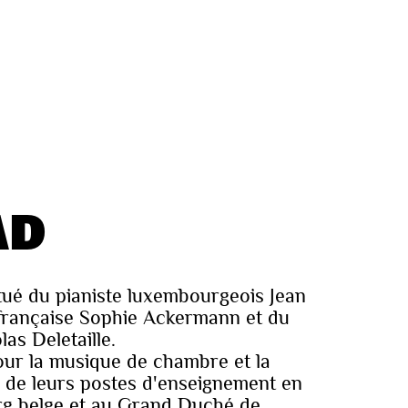
AD
tué du pianiste luxembourgeois Jean
e française Sophie Ackermann et du
las Deletaille.
ur la musique de chambre et la
 de leurs postes d'enseignement en
g belge et au Grand Duché de