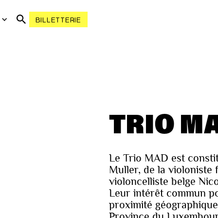
R
BILLETTERIE
TRIO M
Le Trio MAD est consti
Muller, de la violonist
violoncelliste belge Nico
Leur intérêt commun po
proximité géographique
Province du Luxembour