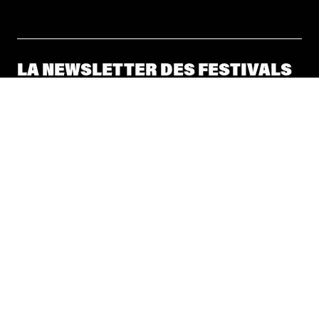
LA NEWSLETTER DES FESTIVALS
© 2026 Les Festivals de Wallonie
Conditions Générales de Vente
Vie Privée
Déclaration d’accessibilité
Site by
Coast