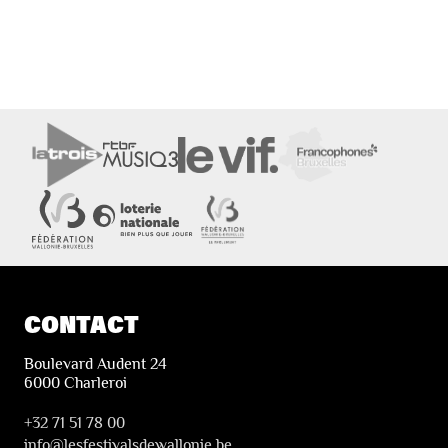
CONTACT
Boulevard Audent 24
6000 Charleroi
+32 71 51 78 00
i
nfo@lesfestivalsdewallonie.be