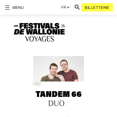
FR
MENU
BILLETTERIE
©DR
TANDEM 66
DUO