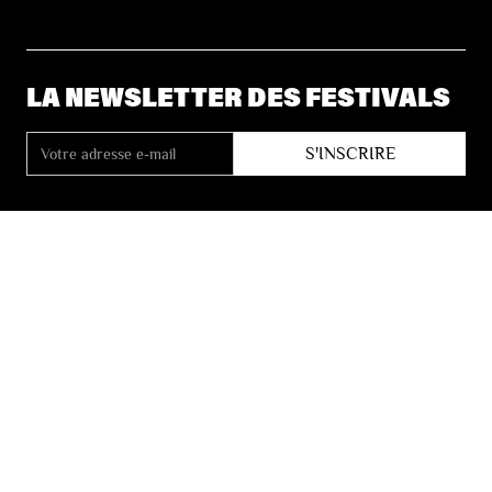
LA NEWSLETTER DES FESTIVALS
© 2026 Les Festivals de Wallonie
Conditions Générales de Vente
Vie Privée
Déclaration d’accessibilité
Site by
Coast