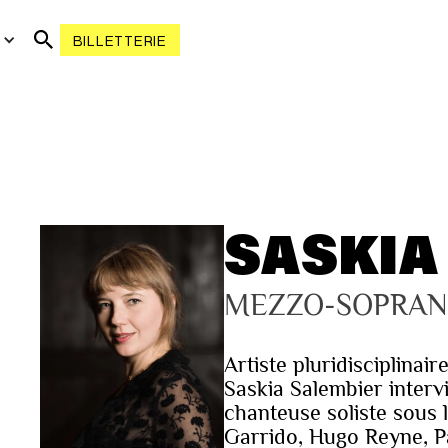
R
BILLETTERIE
SASKIA
MEZZO-SOPRAN
Artiste pluridisciplinai
Saskia Salembier interv
chanteuse soliste sous 
Garrido, Hugo Reyne, 