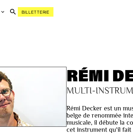
R
BILLETTERIE
RÉMI D
MULTI-INSTRUM
Rémi Decker est un mus
belge de renommée inte
musicale, il débute la c
cet instrument qu'il fa