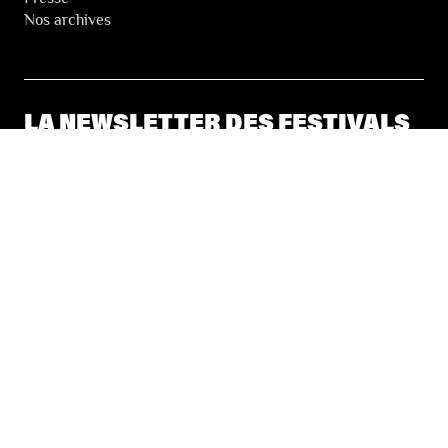
Nos archives
LA NEWSLETTER DES FESTIVALS
© 2026 Les Festivals de Wallonie
Conditions Générales de Vente
Vie Privée
Déclaration d’accessibilité
Site by
Coast