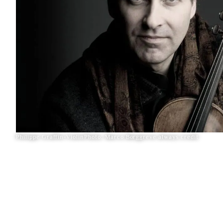
Philippe Graffin-ViolinPhoto: Marco Borggreve always credit