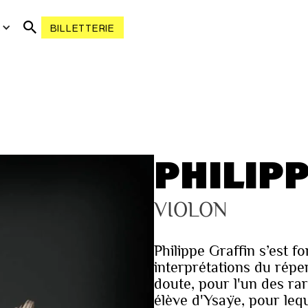
R
BILLETTERIE
PHILIP
VIOLON
Philippe Graffin s’est f
interprétations du réper
doute, pour l'un des ra
élève d'Ysaÿe, pour lequ