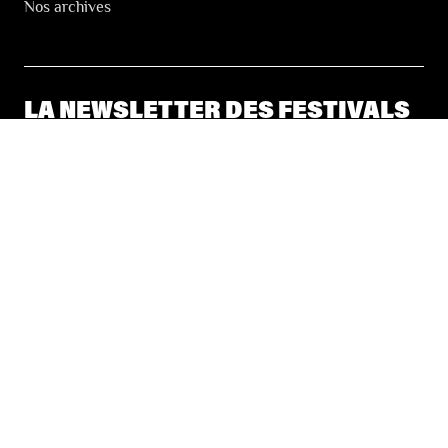
Nos archives
LA NEWSLETTER DES FESTIVALS
© 2026 Les Festivals de Wallonie
Conditions Générales de Vente
Vie Privée
Déclaration d’accessibilité
Site by
Coast