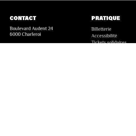
CONTACT
PRATIQUE
Boulevard Audent 24
Billetterie
6000 Charleroi
Accessibilité
Tickets solidaires
+32 71 51 78 00
i
nfo@lesfestivalsdewallonie.be
© 2026 Les Festivals de Wallonie
Conditions Générales de