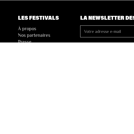
LES FESTIVALS
LA NEWSLETTER DE
À propos
Nos partenaires
Presse
Nos archives
 Vente
Vie Privée
Déclaration d’accessibilité