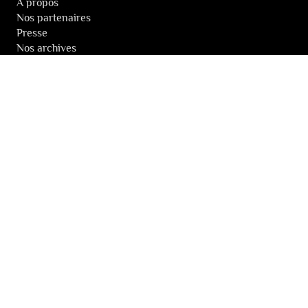
À propos
Nos partenaires
Presse
Nos archives
LA NEWSLETTER DES FESTIVALS
© 2026 Les Festivals de Wallonie