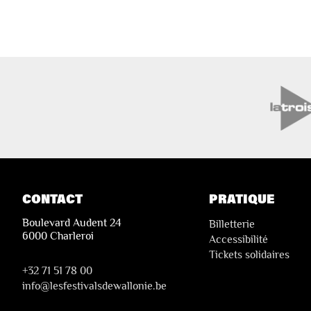
CONTACT
PRATIQUE
Boulevard Audent 24
Billetterie
6000 Charleroi
Accessibilité
Tickets solidaires
+32 71 51 78 00
i
nfo@lesfestivalsdewallonie.be