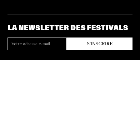
LA NEWSLETTER DES FESTIVALS
© 2026 Les Festivals de Wallonie
Conditions Générales de Vente
Vie Privée
Déclaration d’accessibilité
Site by
Coast