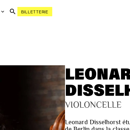
R
BILLETTERIE
LEONA
DISSEL
VIOLONCELLE
Leonard Disselhorst étu
de Berlin dans la classe