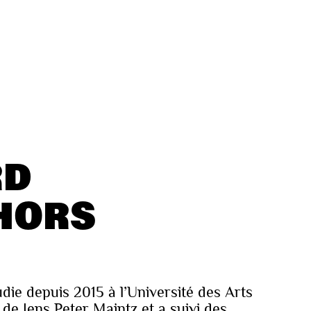
RD
HORS
die depuis 2015 à l’Université des Arts
 de Jens Peter Maintz et a suivi des