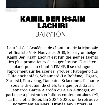
©Woush
KAMIL BEN HSAIN
LACHIRI
BARYTON
Lauréat de l’Académie de chanteurs de la Monnaie
et finaliste Voix Nouvelles 2018, le baryton belge
Kamil Ben Hsaïn Lachiri est l’un des jeunes talents
les plus prometteurs de sa génération. Formé en
piano puis en chant à l’IMEP, il se distingue
rapidement sur les scènes lyriques : Papageno (La
Flûte enchantée), Schaunard (La Bohème), Figaro,
Zaretski, Starveling, Dancaïre, Sciarrone… Il chante
sous la direction de chefs tels que Jordi Savall,
Leonardo Garcia Alarcón ou Alain Altinoglu, et
participe à plusieurs créations contemporaines (Ali,
La Belle et la Bête). En 2024-2025, on le retrouve
notamment en Mars (Orphée aux Enfers) et