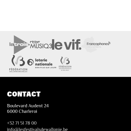
CONTACT
Boulevard Audent 24
6000 Charleroi
+32 71 51 78 00
i
nfo@lesfestivalsdewallonie.be