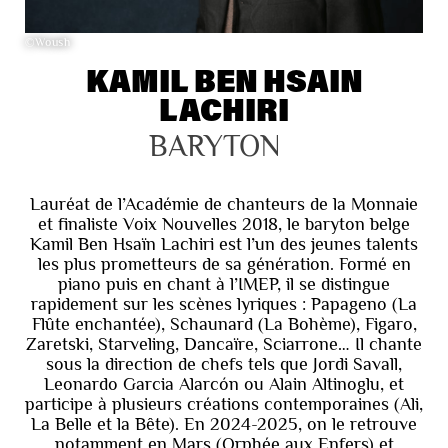
©Woush
KAMIL BEN HSAIN
LACHIRI
BARYTON
Lauréat de l’Académie de chanteurs de la Monnaie
et finaliste Voix Nouvelles 2018, le baryton belge
Kamil Ben Hsaïn Lachiri est l’un des jeunes talents
les plus prometteurs de sa génération. Formé en
piano puis en chant à l’IMEP, il se distingue
rapidement sur les scènes lyriques : Papageno (La
Flûte enchantée), Schaunard (La Bohème), Figaro,
Zaretski, Starveling, Dancaïre, Sciarrone… Il chante
sous la direction de chefs tels que Jordi Savall,
Leonardo Garcia Alarcón ou Alain Altinoglu, et
participe à plusieurs créations contemporaines (Ali,
La Belle et la Bête). En 2024-2025, on le retrouve
notamment en Mars (Orphée aux Enfers) et