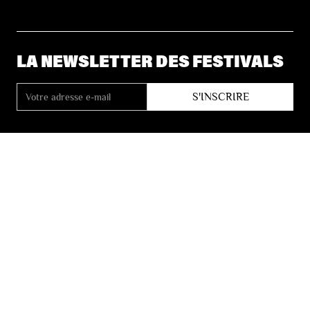
LA NEWSLETTER DES FESTIVALS
© 2026 Les Festivals de Wallonie
Conditions Générales de Vente
Vie Privée
Déclaration d’accessibilité
Site by
Coast