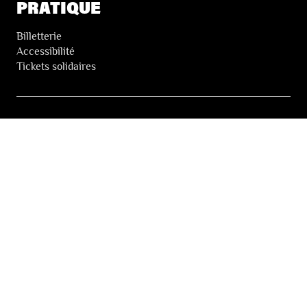
PRATIQUE
Billetterie
Accessibilité
Tickets solidaires
LES FESTIVALS
À propos
Nos partenaires
Presse
Nos archives
LA NEWSLETTER DES FESTIVALS