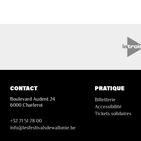
CONTACT
PRATIQUE
Boulevard Audent 24
Billetterie
6000 Charleroi
Accessibilité
Tickets solidaires
+32 71 51 78 00
i
nfo@lesfestivalsdewallonie.be