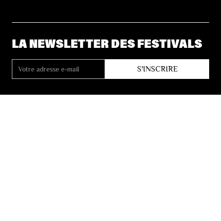
LA NEWSLETTER DES FESTIVALS
© 2026 Les Festivals de Wallonie
Conditions Générales de Vente
Vie Privée
Déclaration d’accessibilité
Site by
Coast