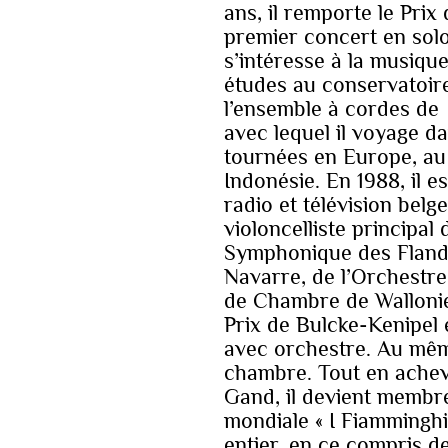
ans, il remporte le Pri
premier concert en solo
s’intéresse à la musiqu
études au conservatoir
l’ensemble à cordes de
avec lequel il voyage d
tournées en Europe, au 
Indonésie. En 1988, il 
radio et télévision belge
violoncelliste principa
Symphonique des Flandr
Navarre, de l’Orchestre
de Chambre de Wallonie, 
Prix de Bulcke-Kenipel 
avec orchestre. Au même
chambre. Tout en achev
Gand, il devient memb
mondiale « I Fiamminghi
entier, en ce compris d