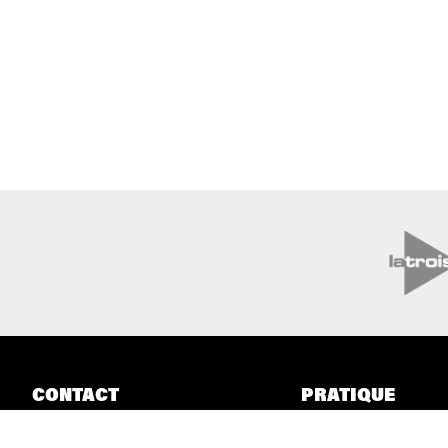
CONTACT
PRATIQUE
Boulevard Audent 24
Billetterie
6000 Charleroi