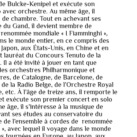
x de Bulcke-Kenipel et exécute son
 avec orchestre. Au même âge, il
e de chambre. Tout en achevant ses
e du Gand, il devient membre de
 renommée mondiale « I Fiamminghi »,
ans le monde entier, en ce compris des
Japon, aux États-Unis, en Chine et en
est lauréat du Concours Tenuto de la
. Il a été invité à jouer en tant que
l des orchestres Philharmonique et
es, de Catalogne, de Barcelone, de
 de la Radio Belge, de l’Orchestre Royal
etc. À l’âge de treize ans, il remporte le
et exécute son premier concert en solo
 âge, il s’intéresse à la musique de
ant ses études au conservatoire du
re de l’ensemble à cordes de renommée
 », avec lequel il voyage dans le monde
es tournées en Europe, au Japon, aux