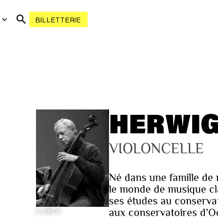
R
BILLETTERIE
HERWIG
VIOLONCELLE
Né dans une famille de
le monde de musique cla
ses études au conservat
aux conservatoires d’Oo
© ORCW