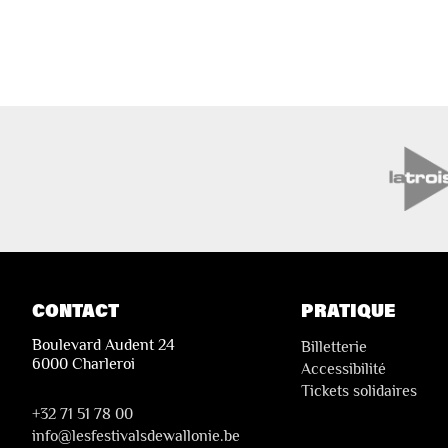
CONTACT
PRATIQUE
Boulevard Audent 24
Billetterie
6000 Charleroi
Accessibilité
Tickets solidaires
+32 71 51 78 00
i
nfo@lesfestivalsdewallonie.be