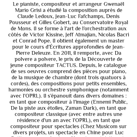
Le pianiste, compositeur et arrangeur Gwenaël
Mario Grisi a étudié la composition auprès de
Claude Ledoux, Jean-Luc Fafchamps, Denis
Pousseur et Gilles Gobert, au Conservatoire Royal
de Mons. Il se forme à l'art de l’orchestration aux
côtés de Victor Kissine, Jeff Atmajian, Nicolas Bacri
et Conrad Pope. Il obtient également un master
pour le cours d’Écritures approfondies de Jean-
Pierre Deleuze. En 2011, il remporte, avec Da
polvere a polvere, le prix de la Découverte de
jeune compositeur TACTUS. Depuis, le catalogue
de ses oeuvres comprend des pièces pour piano,
de la musique de chambre (dont trois quatuors à
cordes), des compositions pour petits ensembles,
harmonies ou orchestre symphonique (notamment
avec l’OPRL). Il s’épanouit dans divers domaines :
en tant que compositeur à l’image (Ennemi Public,
De la piste aux étoiles, Zaman Dark), en tant que
compositeur classique (avec entre autres une
résidence d’un an avec l’OPRL), en tant que
compositeur pour spectacles (Chez Musicom sur
divers projets, un spectacle en Chine pour Luc