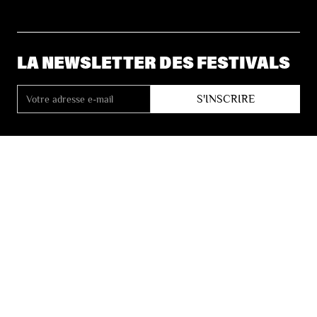
LA NEWSLETTER DES FESTIVALS
© 2026 Les Festivals de Wallonie
Conditions Générales de Vente
Vie Privée
Déclaration d’accessibilité
Site by
Coast