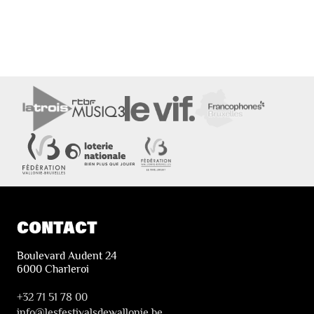
CONTACT
Boulevard Audent 24
6000 Charleroi
+32 71 51 78 00
i
nfo@lesfestivalsdewallonie.be