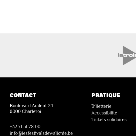
CONTACT
PRATIQUE
Boulevard Audent 24
Billetterie
6000 Charleroi
Accessibilité
Tickets solidaires
+32 71 51 78 00
i
nfo@lesfestivalsdewallonie.be