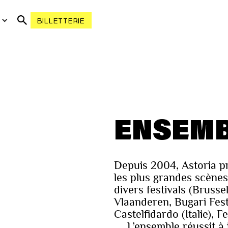
R
BILLETTERIE
ENSEMB
Depuis 2004, Astoria pr
les plus grandes scènes 
divers festivals (Brusse
Vlaanderen, Bugari Festi
Castelfidardo (Italie), 
.... L’ensemble réussit à