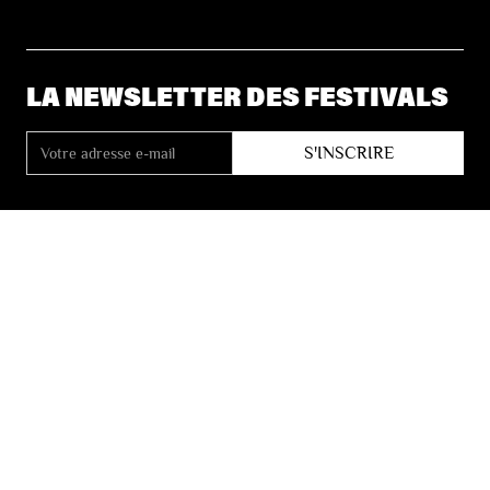
LA NEWSLETTER DES FESTIVALS
© 2026 Les Festivals de Wallonie
Conditions Générales de Vente
Vie Privée
Déclaration d’accessibilité
Site by
Coast