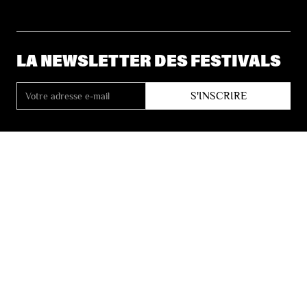
LA NEWSLETTER DES FESTIVALS
© 2026 Les Festivals de Wallonie
Conditions Générales de Vente
Vie Privée
Déclaration d’accessibilité
Site by
Coast