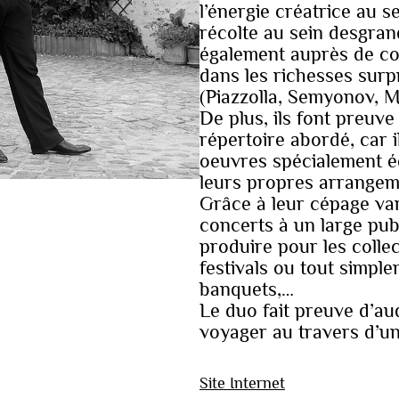
l’énergie créatrice au se
récolte au sein desgran
également auprès de co
dans les richesses sur
(Piazzolla, Semyonov, M
De plus, ils font preuv
répertoire abordé, car 
oeuvres spécialement éc
leurs propres arrangem
Grâce à leur cépage va
concerts à un large publ
produire pour les collect
festivals ou tout simpl
banquets,…
Le duo fait preuve d’aud
voyager au travers d’un
Site Internet