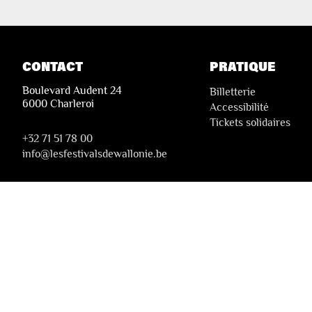
CONTACT
PRATIQUE
Boulevard Audent 24
Billetterie
6000 Charleroi
Accessibilité
Tickets solidaires
+32 71 51 78 00
i
nfo@lesfestivalsdewallonie.be