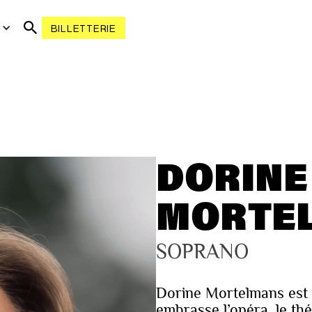
R
BILLETTERIE
DORINE
MORTE
SOPRANO
Dorine Mortelmans est 
embrasse l’opéra, le thé