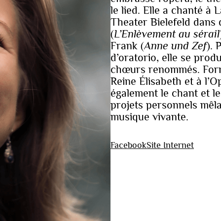
le lied. Elle a chanté à
Theater Bielefeld dans 
(
L’Enlèvement au sérail
Frank (
Anne und Zef
).
d’oratorio, elle se pro
chœurs renommés. Formé
Reine Élisabeth et à l’
également le chant et l
projets personnels mêla
musique vivante.
Facebook
Site Internet