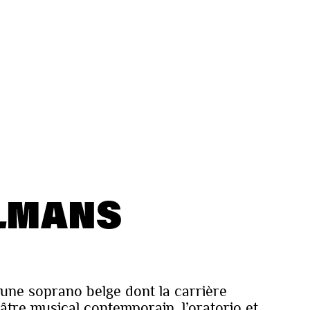
LMANS
une soprano belge dont la carrière
âtre musical contemporain, l’oratorio et