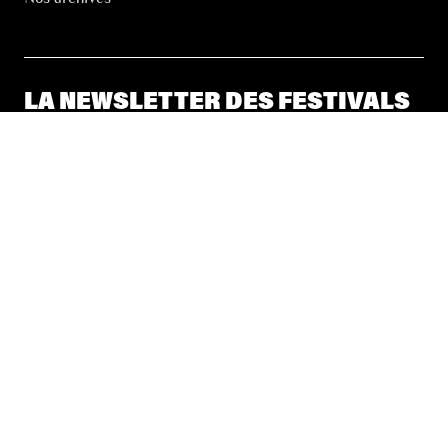
LA NEWSLETTER DES FESTIVALS
© 2026 Les Festivals de Wallonie
Conditions Générales de Vente
Vie Privée
Déclaration d’accessibilité
Site by
Coast