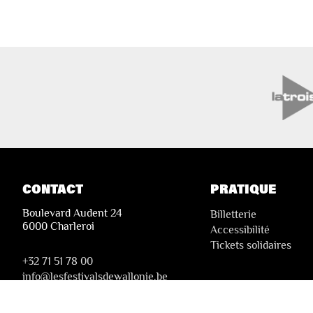
CONTACT
PRATIQUE
Boulevard Audent 24
Billetterie
6000 Charleroi
Accessibilité
Tickets solidaires
+32 71 51 78 00
i
nfo@lesfestivalsdewallonie.be