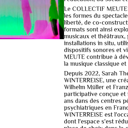
Le COLLECTIF MEUTE int
les formes du spectacle
liberté, de co-construct
formats sont ainsi expl
musicaux et théâtraux, 
installations in situ, ut
dispositifs sonores et 
MEUTE contribue à déve
la musique classique e
Depuis 2022, Sarah Thé
WINTERREISE, une créa
Wilhelm Müller et Franz
participative conçue et
ans dans des centres pé
psychiatriques en Franc
WINTERREISE est l'occa
dont l'espace s'est rédu