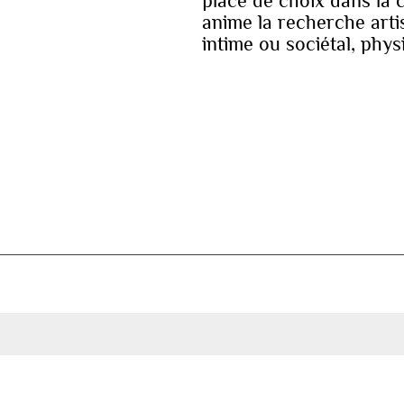
place de choix dans la 
anime la recherche arti
intime ou sociétal, phy