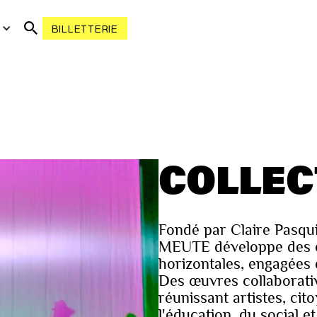
R
BILLETTERIE
COLLEC
Fondé par Claire Pasqu
MEUTE développe des cré
horizontales, engagées 
Des œuvres collaborativ
réunissant artistes, cit
l'éducation, du social et