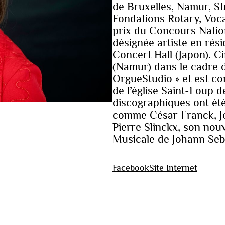
de Bruxelles, Namur, St
Fondations Rotary, Voc
prix du Concours Nationa
désignée artiste en ré
Concert Hall (Japon). Ci
(Namur) dans le cadre d
OrgueStudio » et est co
de l’église Saint-Loup 
discographiques ont ét
comme César Franck, Jo
Pierre Slinckx, son nou
Musicale de Johann Seb
Facebook
Site Internet