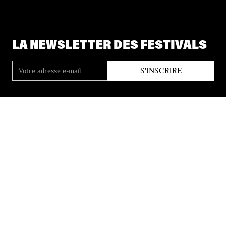
LA NEWSLETTER DES FESTIVALS
© 2026 Les Festivals de Wallonie
Conditions Générales de Vente
Vie Privée
Déclaration d’accessibilité
Site by
Coast