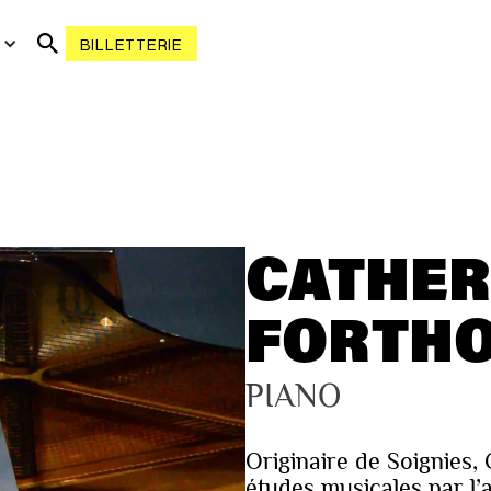
R
BILLETTERIE
CATHER
FORTH
PIANO
Originaire de Soignies
études musicales par l’