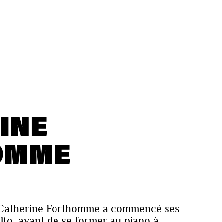
INE
OMME
, Catherine Forthomme a commencé ses
alto, avant de se former au piano à