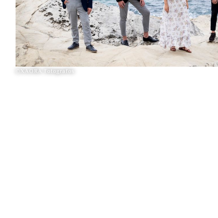
©XAORA Fotografos