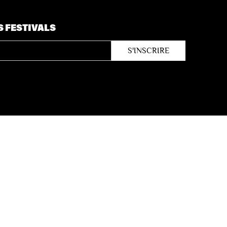
S FESTIVALS
Site by
Coast