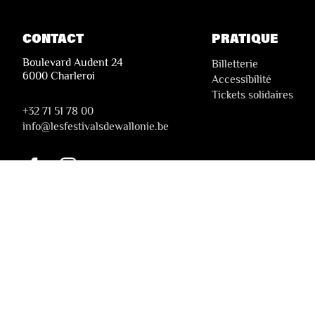
CONTACT
PRATIQUE
Boulevard Audent 24
Billetterie
6000 Charleroi
Accessibilité
Tickets solidaires
+32 71 51 78 00
i
nfo@lesfestivalsdewallonie.be
© 2026 Les Festivals de Wallonie
Conditions Générales de