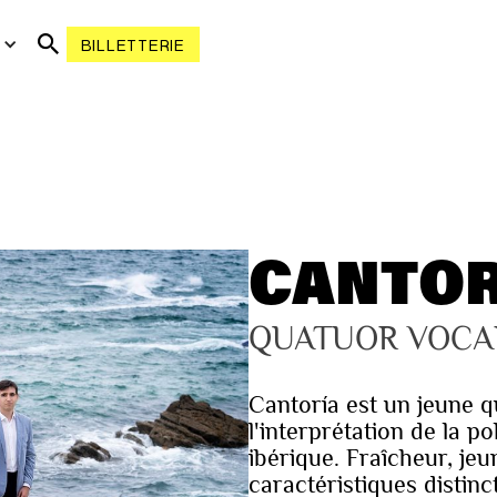
R
BILLETTERIE
CANTOR
QUATUOR VOCA
Cantoría est un jeune q
l'interprétation de la 
ibérique. Fraîcheur, je
caractéristiques distin