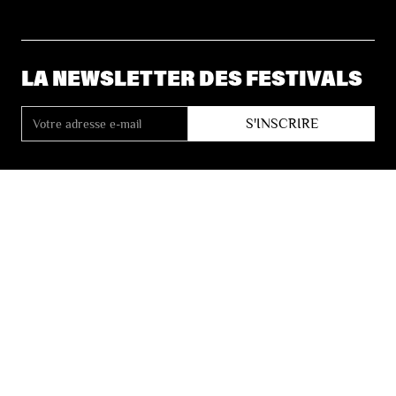
LA NEWSLETTER DES FESTIVALS
© 2026 Les Festivals de Wallonie
Conditions Générales de Vente
Vie Privée
Déclaration d’accessibilité
Site by
Coast