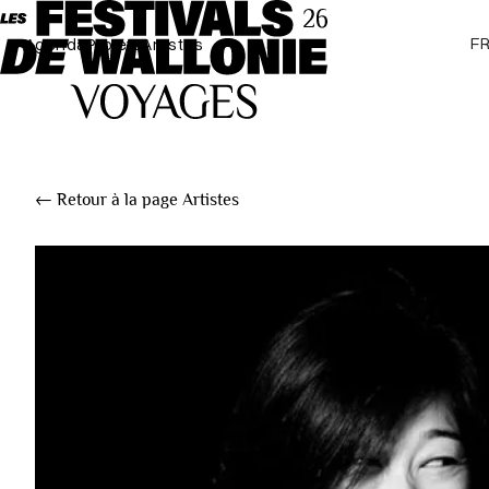
F
Agenda
Projets
Artistes
← Retour à la page Artistes