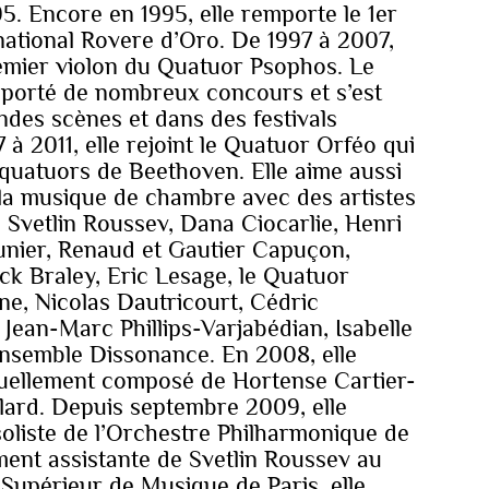
. Encore en 1995, elle remporte le 1er
national Rovere d’Oro. De 1997 à 2007,
premier violon du Quatuor Psophos. Le
porté de nombreux concours et s’est
andes scènes et dans des festivals
à 2011, elle rejoint le Quatuor Orféo qui
s quatuors de Beethoven. Elle aime aussi
 la musique de chambre avec des artistes
vetlin Roussev, Dana Ciocarlie, Henri
nier, Renaud et Gautier Capuçon,
ck Braley, Eric Lesage, le Quatuor
ne, Nicolas Dautricourt, Cédric
 Jean-Marc Phillips-Varjabédian, Isabelle
’ensemble Dissonance. En 2008, elle
tuellement composé de Hortense Cartier-
lard. Depuis septembre 2009, elle
oliste de l’Orchestre Philharmonique de
ent assistante de Svetlin Roussev au
Supérieur de Musique de Paris, elle