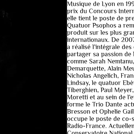
Musique de Lyon en 1995
prix du Concours Inter
elle tient le poste de 
Quatuor Psophos a rem
produit sur les plus gr
internationaux. De 2007 
a réalisé l’intégrale de
partager sa passion de
comme Sarah Nemtanu, S
Demarquette, Alain Meu
Nicholas Angelich, Fran
Lindsay, le quatuor Ebè
Tiberghien, Paul Meyer,
Moretti et au sein de l
forme le Trio Dante ac
Bresson et Ophelie Gail
occupe le poste de co-s
Radio-France. Actuellem
Conservatoire National 