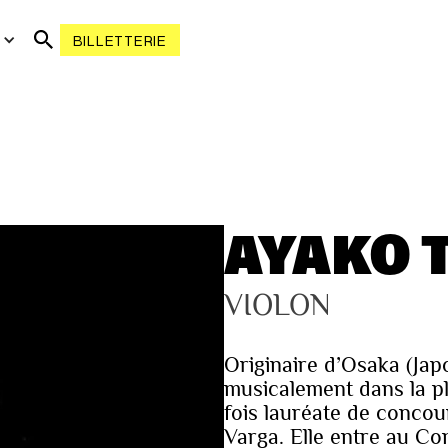
R
BILLETTERIE
AYAKO 
VIOLON
Originaire d’Osaka (Jap
musicalement dans la pl
fois lauréate de concou
Varga. Elle entre au Co