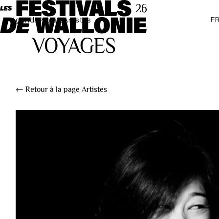
F
Agenda
Projets
Artistes
← Retour à la page Artistes