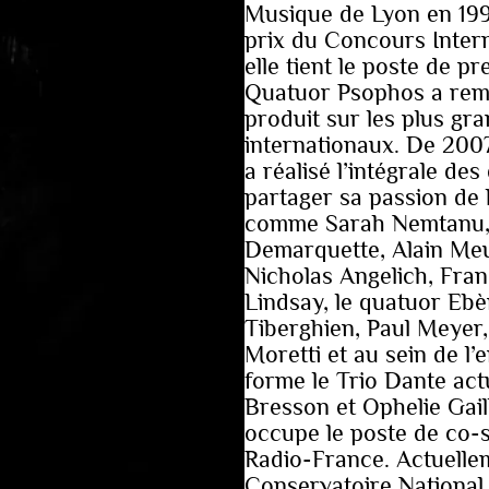
Musique de Lyon en 1995
prix du Concours Inter
elle tient le poste de 
Quatuor Psophos a rem
produit sur les plus gr
internationaux. De 2007 
a réalisé l’intégrale de
partager sa passion de
comme Sarah Nemtanu, S
Demarquette, Alain Meu
Nicholas Angelich, Fran
Lindsay, le quatuor Ebè
Tiberghien, Paul Meyer,
Moretti et au sein de l
forme le Trio Dante ac
Bresson et Ophelie Gail
occupe le poste de co-s
Radio-France. Actuellem
Conservatoire National 