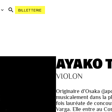
R
BILLETTERIE
AYAKO 
VIOLON
Originaire d’Osaka (Jap
musicalement dans la pl
fois lauréate de concou
Varga. Elle entre au Co