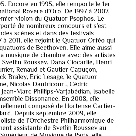
. Encore en 1995, elle remporte le 1er
national Rovere d’Oro. De 1997 à 2007,
premier violon du Quatuor Psophos. Le
porté de nombreux concours et s’est
andes scènes et dans des festivals
à 2011, elle rejoint le Quatuor Orféo qui
s quatuors de Beethoven. Elle aime aussi
 la musique de chambre avec des artistes
vetlin Roussev, Dana Ciocarlie, Henri
nier, Renaud et Gautier Capuçon,
ck Braley, Eric Lesage, le Quatuor
ne, Nicolas Dautricourt, Cédric
 Jean-Marc Phillips-Varjabédian, Isabelle
’ensemble Dissonance. En 2008, elle
tuellement composé de Hortense Cartier-
lard. Depuis septembre 2009, elle
oliste de l’Orchestre Philharmonique de
ent assistante de Svetlin Roussev au
Supérieur de Musique de Paris, elle