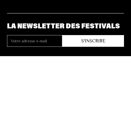
LA NEWSLETTER DES FESTIVALS
© 2026 Les Festivals de Wallonie
Conditions Générales de Vente
Vie Privée
Déclaration d’accessibilité
Site by
Coast