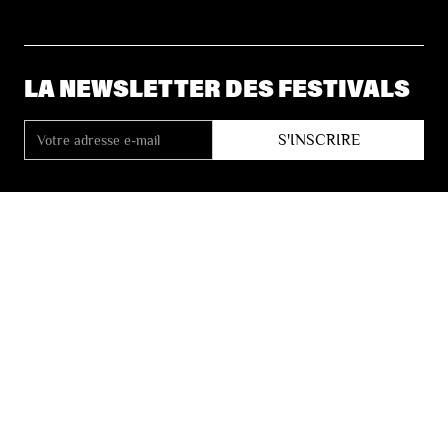
LA NEWSLETTER DES FESTIVALS
© 2026 Les Festivals de Wallonie
Conditions Générales de Vente
Vie Privée
Déclaration d’accessibilité
Site by
Coast