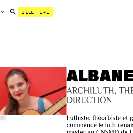
R
BILLETTERIE
ALBANE
ARCHILUTH, TH
DIRECTION
Luthiste, théorbiste et 
DR
commence le luth renais
master au CNSMD de Lyo