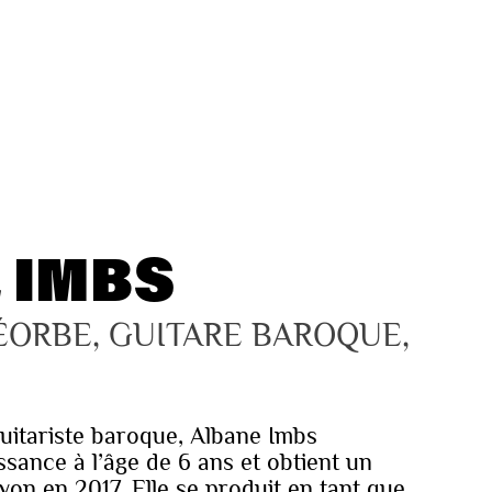
 IMBS
ÉORBE, GUITARE BAROQUE, 
guitariste baroque, Albane Imbs
sance à l’âge de 6 ans et obtient un
n en 2017. Elle se produit en tant que