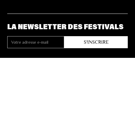
LA NEWSLETTER DES FESTIVALS
© 2026 Les Festivals de Wallonie
Conditions Générales de Vente
Vie Privée
Déclaration d’accessibilité
Site by
Coast