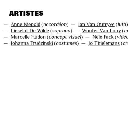
ARTISTES
—
Anne Niepold
(
accordéon
)
—
Jan Van Outryve
(
luth
)
—
Lieselot De Wilde
(
soprano
)
—
Wouter Van Looy
(
m
—
Marcelle Hudon
(
concept visuel
)
—
Nele Fack
(
vidé
—
Johanna Trudzinski
(
costumes
)
—
Jo Thielemans
(
cr