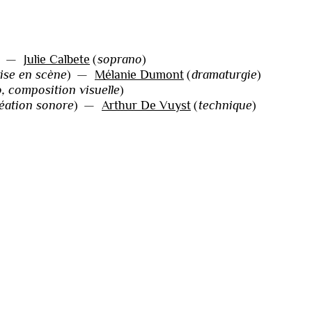
—
Julie Calbete
(
soprano
)
ise en scène
)
—
Mélanie Dumont
(
dramaturgie
)
o, composition visuelle
)
éation sonore
)
—
Arthur De Vuyst
(
technique
)