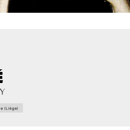
É
RY
e (Liège)